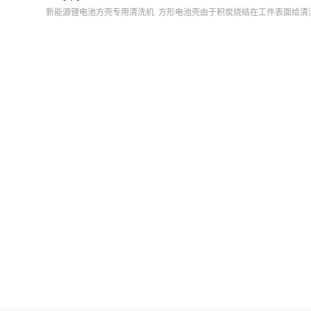
新能源锂电池方壳专用清洗机 方形电池壳由于积炭烧结在工件表面给清洗造
S系列清洗机，突破传统工艺， 告别酸洗。 既能满足积碳油污的清洁度