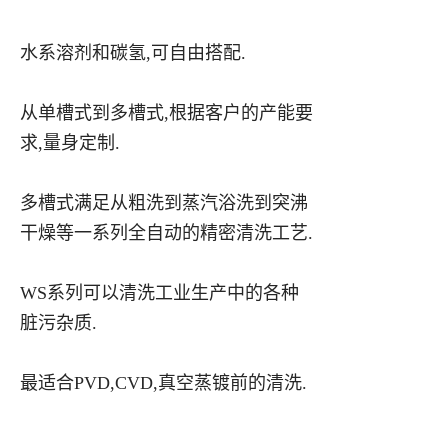
水系溶剂和碳氢,可自由搭配.
从单槽式到多槽式,根据客户的产能要
求,量身定制.
多槽式满足从粗洗到蒸汽浴洗到突沸
干燥等一系列
全自动的精密清洗工艺.
WS系列可以清洗工业生产中的各种
脏污杂质.
最适合PVD,CVD,真空蒸镀前的清洗.