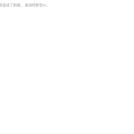
成了困难。 爱阔特新型W...
要求，又可满足无排放的环保约束。