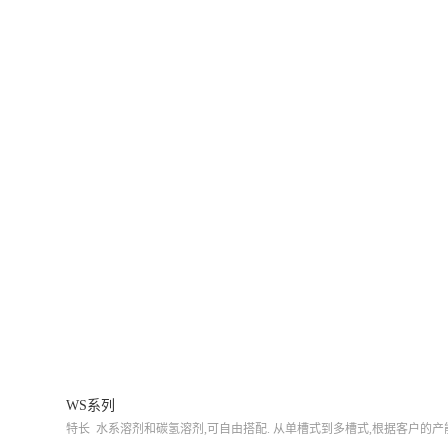
WS系列
特长 水系溶剂和碳氢溶剂,可自由搭配. 从单槽式到多槽式,根据客户的产能要